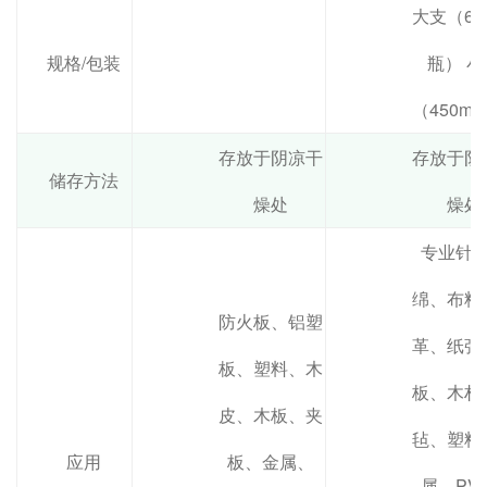
大支（650
规格/包装
瓶） 小
（450ml
存放于阴凉干
存放于阴
储存方法
燥处
燥处
专业针
绵、布料
防火板、铝塑
革、纸张
板、塑料、木
板、木材
皮、木板、夹
毡、塑料
应用
板、金属、
属、PV