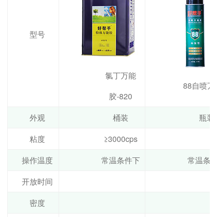
型号
氯丁万能
88自喷万
胶-820
外观
桶装
瓶装
粘度
≥3000cps
操作温度
常温条件下
常温条
开放时间
密度