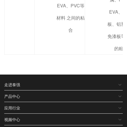
EVA、PVC等
EVA、 
材料 之间的粘
板、铝塑
合
免漆板等
的粘
走进泰强
产品中心
应用行业
视频中心