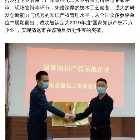
审、现场答辩等环节，凭借深厚的技术工艺储备、强大的研
发创新能力与优秀的知识产权管理水平，从全国众多参评单
位中脱颖而出，成功被认定为2019年度“国家知识产权示范
企业”，实现清远市在该项目历史性零的突破。